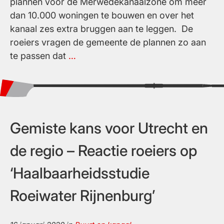
plannen voor de Merwedekanaalzone om meer
dan 10.000 woningen te bouwen en over het
kanaal zes extra bruggen aan te leggen. De
roeiers vragen de gemeente de plannen zo aan
Persbericht
te passen dat
…
–
Utrechtse
roeiers
willen
op
Gemiste kans voor Utrecht en
kanaal
de regio – Reactie roeiers op
blijven
‘Haalbaarheidsstudie
Roeiwater Rijnenburg’