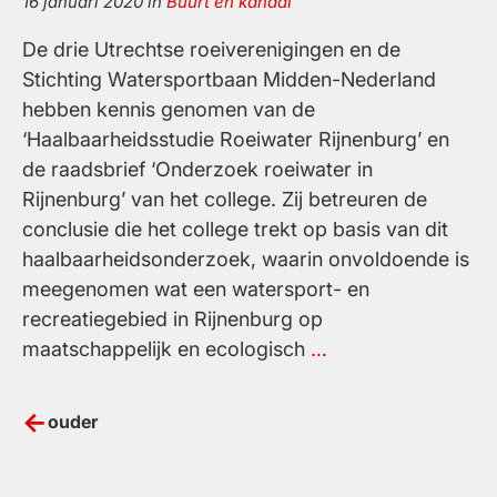
16 januari 2020
in
Buurt en kanaal
De drie Utrechtse roeiverenigingen en de
Stichting Watersportbaan Midden-Nederland
hebben kennis genomen van de
‘Haalbaarheidsstudie Roeiwater Rijnenburg’ en
de raadsbrief ‘Onderzoek roeiwater in
Rijnenburg’ van het college. Zij betreuren de
conclusie die het college trekt op basis van dit
haalbaarheidsonderzoek, waarin onvoldoende is
meegenomen wat een watersport- en
recreatiegebied in Rijnenburg op
Gemiste
maatschappelijk en ecologisch
…
kans
voor
Berichtennavigatie
ouder
Utrecht
en