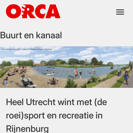
Ga
naar
de
inhoud
Buurt en kanaal
Heel Utrecht wint met (de
roei)sport en recreatie in
Rijnenburg