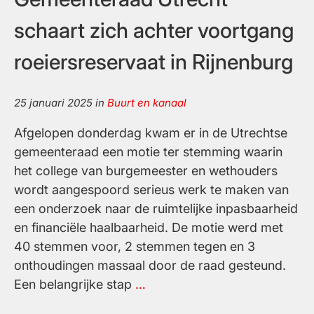
en
schaart zich achter voortgang
recreatie
in
roeiersreservaat in Rijnenburg
Rijnenburg
25 januari 2025
in
Buurt en kanaal
Afgelopen donderdag kwam er in de Utrechtse
gemeenteraad een motie ter stemming waarin
het college van burgemeester en wethouders
wordt aangespoord serieus werk te maken van
een onderzoek naar de ruimtelijke inpasbaarheid
en financiële haalbaarheid. De motie werd met
40 stemmen voor, 2 stemmen tegen en 3
onthoudingen massaal door de raad gesteund.
Gemeenteraad
Een belangrijke stap
…
Utrecht