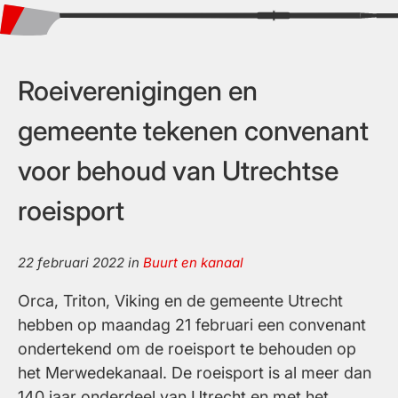
schaart
zich
achter
voortgang
Roeiverenigingen en
roeiersreservaat
gemeente tekenen convenant
in
Rijnenburg
voor behoud van Utrechtse
roeisport
22 februari 2022
in
Buurt en kanaal
Orca, Triton, Viking en de gemeente Utrecht
hebben op maandag 21 februari een convenant
ondertekend om de roeisport te behouden op
het Merwedekanaal. De roeisport is al meer dan
140 jaar onderdeel van Utrecht en met het