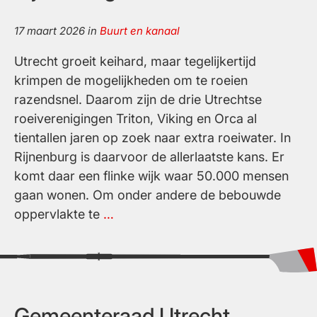
17 maart 2026
in
Buurt en kanaal
Utrecht groeit keihard, maar tegelijkertijd
krimpen de mogelijkheden om te roeien
razendsnel. Daarom zijn de drie Utrechtse
roeiverenigingen Triton, Viking en Orca al
tientallen jaren op zoek naar extra roeiwater. In
Rijnenburg is daarvoor de allerlaatste kans. Er
komt daar een flinke wijk waar 50.000 mensen
gaan wonen. Om onder andere de bebouwde
Heel
oppervlakte te
…
Utrecht
wint
met
(de
roei)sport
Gemeenteraad Utrecht