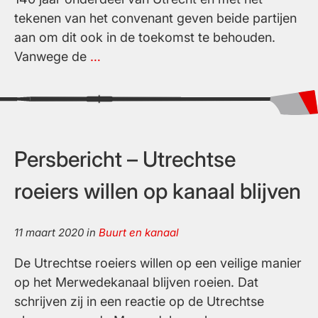
tekenen van het convenant geven beide partijen
aan om dit ook in de toekomst te behouden.
Roeiverenigingen
Vanwege de
…
en
gemeente
tekenen
convenant
voor
Persbericht – Utrechtse
behoud
roeiers willen op kanaal blijven
van
Utrechtse
roeisport
11 maart 2020
in
Buurt en kanaal
De Utrechtse roeiers willen op een veilige manier
op het Merwedekanaal blijven roeien. Dat
schrijven zij in een reactie op de Utrechtse