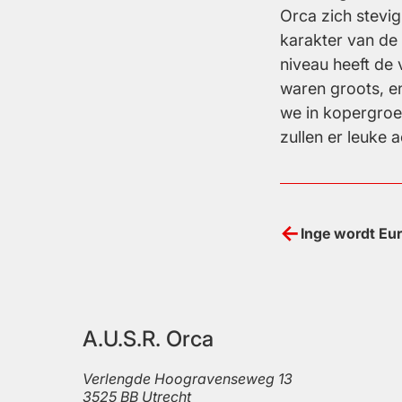
Orca zich stevi
karakter van de
niveau heeft de v
waren groots, e
we in kopergroen
zullen er leuke
Bericht
Inge wordt Eu
navigatie
A.U.S.R. Orca
Verlengde Hoogravenseweg 13
3525 BB
Utrecht