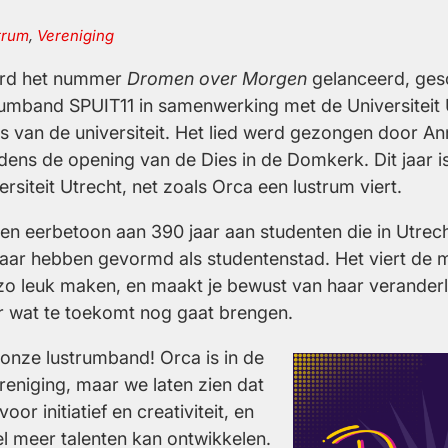
trum
,
Vereniging
erd het nummer
Dromen over Morgen
gelanceerd, ges
rumband SPUIT11 in samenwerking met de Universiteit 
is van de universiteit. Het lied werd gezongen door A
dens de opening van de Dies in de Domkerk. Dit jaar i
rsiteit Utrecht, net zoals Orca een lustrum viert.
en eerbetoon aan 390 jaar aan studenten die in Utrec
aar hebben gevormd als studentenstad. Het viert de 
o leuk maken, en maakt je bewust van haar veranderlijk
ar wat te toekomt nog gaat brengen.
 onze lustrumband! Orca is in de
reniging, maar we laten zien dat
oor initiatief en creativiteit, en
el meer talenten kan ontwikkelen.