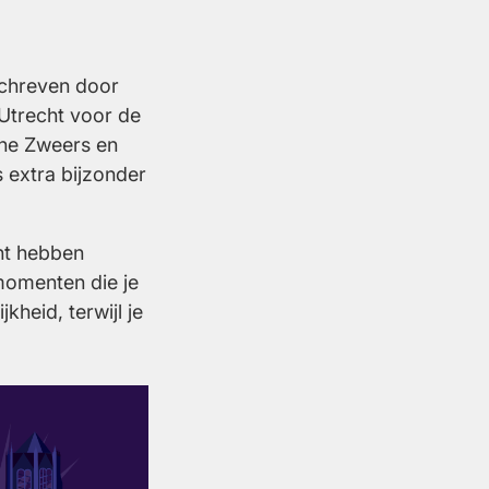
chreven door
Utrecht voor de
nne Zweers en
s extra bijzonder
ht hebben
momenten die je
heid, terwijl je