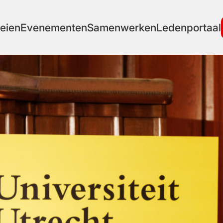
eien
Evenementen
Samenwerken
Ledenportaal