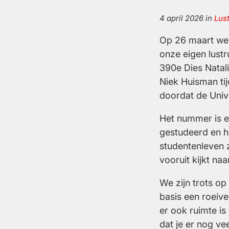
4 april 2026
in
Lus
Op 26 maart w
onze eigen lust
390e Dies Natal
Niek Huisman tij
doordat de Unive
Het nummer is e
gestudeerd en h
studentenleven z
vooruit kijkt na
We zijn trots op
basis een roeive
er ook ruimte is v
dat je er nog ve