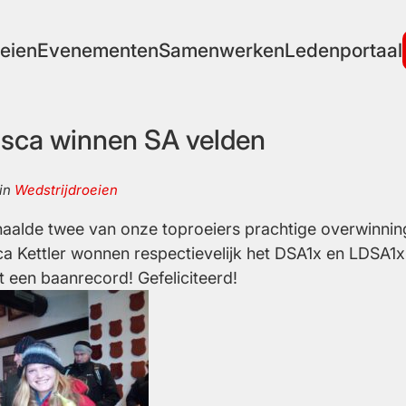
eien
Evenementen
Samenwerken
Ledenportaal
osca winnen SA velden
in
Wedstrijdroeien
aalde twee van onze toproeiers prachtige overwinnin
a Kettler wonnen respectievelijk het DSA1x en LDSA1x
 een baanrecord! Gefeliciteerd!