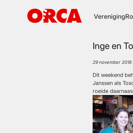
Ga
naar
de
Vereniging
Ro
inhoud
Inge en T
29 november 2018
Dit weekend beh
Janssen als Tosc
roeide daarnaast