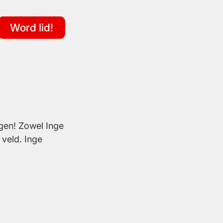
Word lid!
gen! Zowel Inge
 veld. Inge