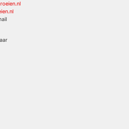
roeien.nl
en.nl
ail
aar
Social media
Instagram
LinkedIn