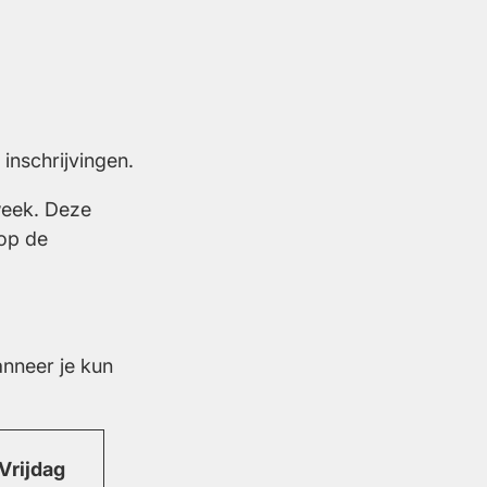
 inschrijvingen.
 week. Deze
 op de
anneer je kun
Vrijdag