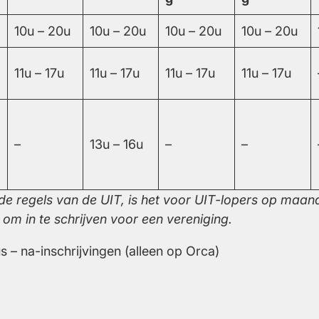
10u – 20u
10u – 20u
10u – 20u
10u – 20u
11u – 17u
11u – 17u
11u – 17u
11u – 17u
–
13u – 16u
–
–
de regels van de UIT, is het voor UIT-lopers op maa
om in te schrijven voor een vereniging.
 – na-inschrijvingen (alleen op Orca)