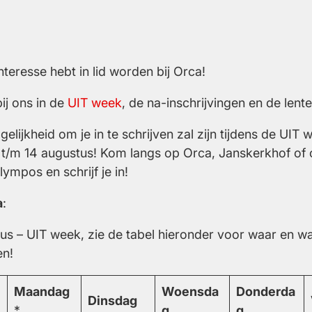
nteresse hebt in lid worden bij Orca!
bij ons in de
UIT week
, de na-inschrijvingen en de lente
lijkheid om je in te schrijven zal zijn tijdens de UIT
0 t/m 14 augustus! Kom langs op Orca, Janskerkhof of
ympos en schrijf je in!
a
:
us – UIT week, zie de tabel hieronder voor waar en w
en!
Maandag
Woensda
Donderda
Dinsdag
*
g
g