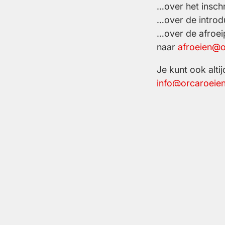
…over het inschr
…over de introd
…over de afroei
naar
afroeien@o
Je kunt ook alti
info@orcaroeien
A.U.S.R. Orca
Verlengde Hoogravenseweg 13
3525 BB
Utrecht
info@orcaroeien.nl
(+31) 030 2890 860