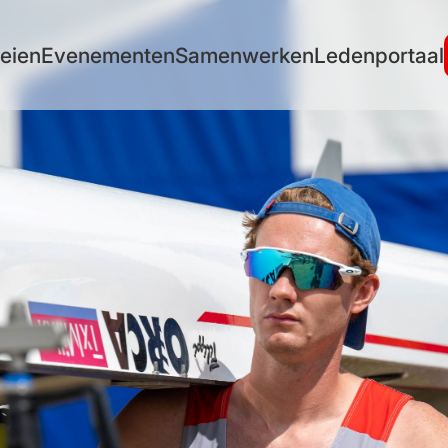
eien
Evenementen
Samenwerken
Ledenportaal