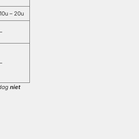
10u – 20u
–
–
ndag
niet