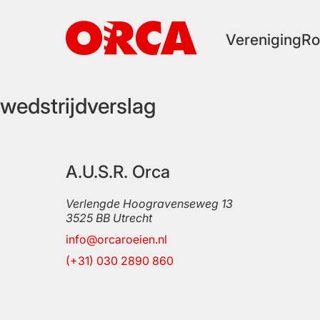
Ga
naar
de
Vereniging
Ro
inhoud
wedstrijdverslag
A.U.S.R. Orca
Verlengde Hoogravenseweg 13
3525 BB
Utrecht
info@orcaroeien.nl
(+31) 030 2890 860