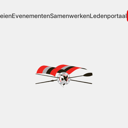
eien
Evenementen
Samenwerken
Ledenportaal